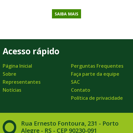
SAIBA MAIS
Acesso rápido
Página Inicial
Perguntas Frequentes
Sobre
Faça parte da equipe
Representantes
SAC
Notícias
Contato
Política de privacidade
Rua Ernesto Fontoura, 231 - Porto
Alegre - RS - CEP 90230-091