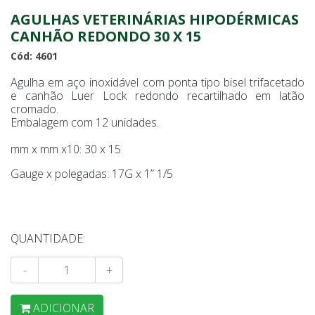
AGULHAS VETERINÁRIAS HIPODÉRMICAS
CANHÃO REDONDO 30 X 15
Cód: 4601
Agulha em aço inoxidável com ponta tipo bisel trifacetado
e canhão Luer Lock redondo recartilhado em latão
cromado.
Embalagem com 12 unidades.
mm x mm x10: 30 x 15
Gauge x polegadas: 17G x 1” 1/5
QUANTIDADE:
-
+
ADICIONAR