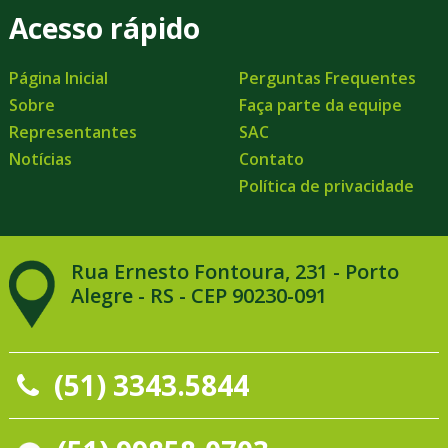
Acesso rápido
Página Inicial
Perguntas Frequentes
Sobre
Faça parte da equipe
Representantes
SAC
Notícias
Contato
Política de privacidade
Rua Ernesto Fontoura, 231 - Porto
Alegre - RS - CEP 90230-091
(51) 3343.5844