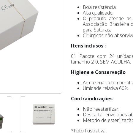
Boa resistência;
Alta qualidade;
O produto atende as
Associação Brasileira
para Suturas;
Cirúrgicas não absorvíve
Itens inclusos :
01 Pacote com 24 unidade
tamanho 2-0, SEM AGULHA.
Higiene e Conservação
Armazenar a temperatur
Umidade relativa 60%.
Contraindicações
Não reesterilizar;
Descartar envelopes abe
Método de esterilização
*Foto Ilustrativa