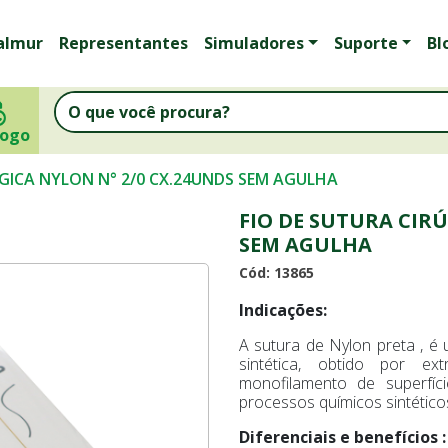
almur
Representantes
Simuladores
Suporte
Bl
logo
RGICA NYLON N° 2/0 CX.24UNDS SEM AGULHA
FIO DE SUTURA CIR
SEM AGULHA
Cód: 13865
Indicações:
A sutura de Nylon preta , é 
sintética, obtido por e
monofilamento de superfíc
processos químicos sintético
Diferenciais e benefícios 