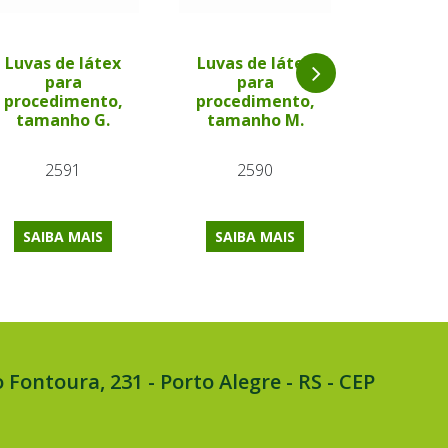
Luvas de látex
Luvas de látex
para
para
Catgut
procedimento,
procedimento,
Simple
tamanho G.
tamanho M.
69
2591
2590
SAIBA MAIS
SAIBA MAIS
SAIBA
 Fontoura, 231 - Porto Alegre - RS - CEP