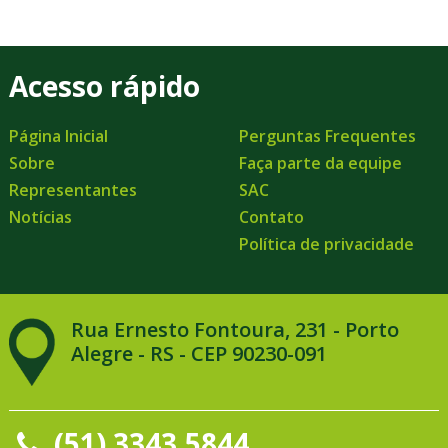
Acesso rápido
Página Inicial
Perguntas Frequentes
Sobre
Faça parte da equipe
Representantes
SAC
Notícias
Contato
Política de privacidade
Rua Ernesto Fontoura, 231 - Porto
Alegre - RS - CEP 90230-091
(51) 3343.5844