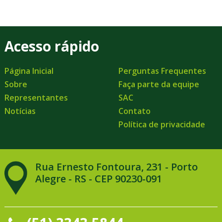
Acesso rápido
Página Inicial
Perguntas Frequentes
Sobre
Faça parte da equipe
Representantes
SAC
Notícias
Contato
Política de privacidade
Rua Ernesto Fontoura, 231 - Porto
Alegre - RS - CEP 90230-091