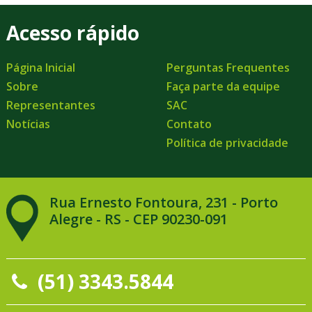
Acesso rápido
Página Inicial
Perguntas Frequentes
Sobre
Faça parte da equipe
Representantes
SAC
Notícias
Contato
Política de privacidade
Rua Ernesto Fontoura, 231 - Porto
Alegre - RS - CEP 90230-091
(51) 3343.5844