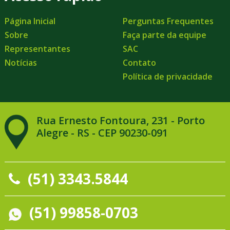
Página Inicial
Perguntas Frequentes
Sobre
Faça parte da equipe
Representantes
SAC
Notícias
Contato
Política de privacidade
Rua Ernesto Fontoura, 231 - Porto
Alegre - RS - CEP 90230-091
(51) 3343.5844
(51) 99858-0703