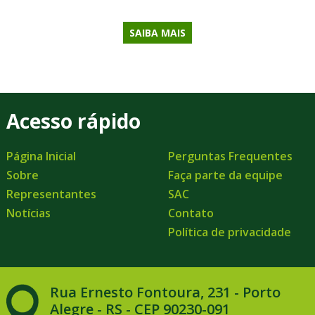
SAIBA MAIS
Acesso rápido
Página Inicial
Perguntas Frequentes
Sobre
Faça parte da equipe
Representantes
SAC
Notícias
Contato
Política de privacidade
Rua Ernesto Fontoura, 231 - Porto
Alegre - RS - CEP 90230-091