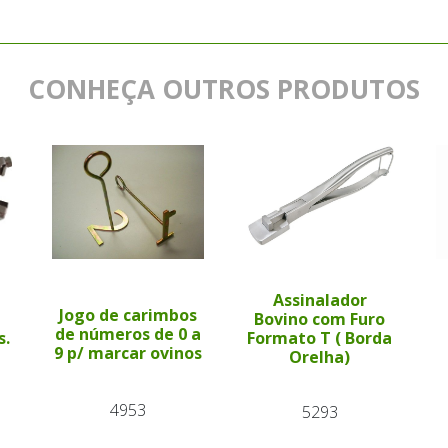
CONHEÇA OUTROS PRODUTOS
Assinalador
Jogo de carimbos
Bovino com Furo
de números de 0 a
s.
Formato T ( Borda
9 p/ marcar ovinos
Orelha)
4953
5293