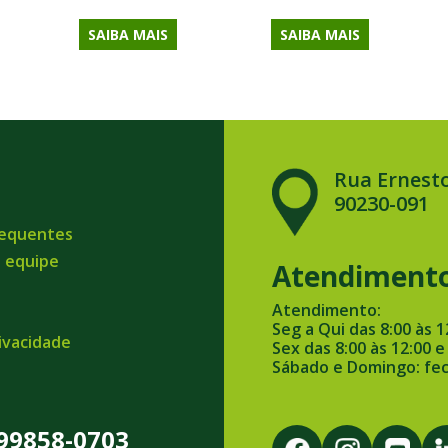
SAIBA MAIS
SAIBA MAIS
Rua Ernesto
90230-091
requentes
a equipe
Atendiment
Atendimento:
Seg a Qui das 8:00 às 1
rivacidade
Sex das 8:00 às 12:00 e
Sábado e Domingo: fe
 99858-0703