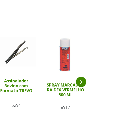
Assinalador
Bastão 
SPRAY MARCADOR
Bovino com
Verde 54 
RAIDEX VERMELHO
Formato TREVO
Wal
500 ML
5294
87
8917