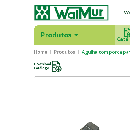
W
Produtos
Catá
Home
Produtos
Agulha com porca par
Download
Catálogo