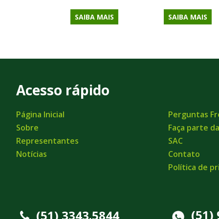
SAIBA MAIS
SAIBA MAIS
Acesso rápido
Página Inicial
Perguntas F
Sobre
Faça parte d
Representantes
SAC
Notícias
Contato
Política de p
(51)
(51) 3343.5844