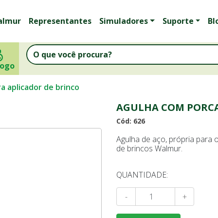
almur
Representantes
Simuladores
Suporte
Bl
logo
a aplicador de brinco
AGULHA COM PORCA
Cód: 626
Agulha de aço, própria para o
de brincos Walmur.
QUANTIDADE:
-
+