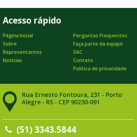
Acesso rápido
Página Inicial
Perguntas Frequentes
Sobre
Faça parte da equipe
Representantes
SAC
Notícias
Contato
Política de privacidade
Rua Ernesto Fontoura, 231 - Porto
Alegre - RS - CEP 90230-091
(51) 3343.5844