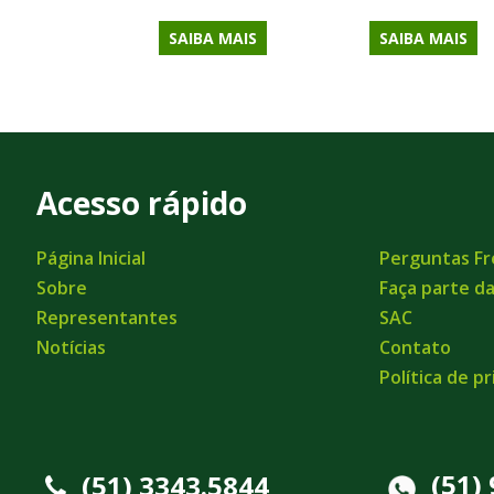
SAIBA MAIS
SAIBA MAIS
Acesso rápido
Página Inicial
Perguntas F
Sobre
Faça parte d
Representantes
SAC
Notícias
Contato
Política de p
(51)
(51) 3343.5844