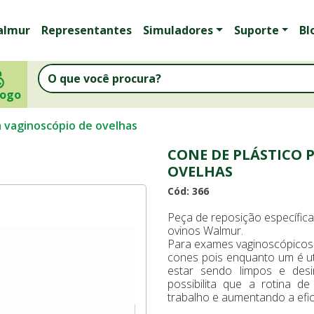
almur
Representantes
Simuladores
Suporte
Bl
logo
a vaginoscópio de ovelhas
CONE DE PLÁSTICO 
OVELHAS
Cód: 366
Peça de reposição específic
ovinos Walmur.
Para exames vaginoscópicos m
cones pois enquanto um é ut
estar sendo limpos e desin
possibilita que a rotina 
trabalho e aumentando a efic