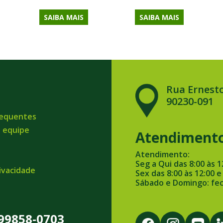
SAIBA MAIS
SAIBA MAIS
Rua Ernesto
90230-091
requentes
a equipe
Atendiment
Atendimento:
Seg a Qui das 8:00 às 1
rivacidade
Sex das 8:00 às 12:00 e
Sábado e Domingo: fe
 99858-0703