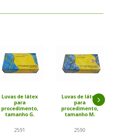
Luvas de látex
Luvas de látex
para
para
Catgut
procedimento,
procedimento,
Simple
tamanho G.
tamanho M.
69
2591
2590