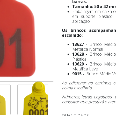
barras.
Tamanho: 50 x 42 m
Embalagem em caixa c
em suporte plástico 
aplicação.
Os brincos acompanha
escolhido:
13627 -
Brinco Médi
Metálica Normal
13628 -
Brinco Médi
Plástica
13629 -
Brinco Médi
Metálica Leve
9015 -
Brinco Médio 
Ao adicionar no carrinho,
acima escolhido.
Números, letras, Logotipos
consultor que prestará o ate
QUANTIDADE: