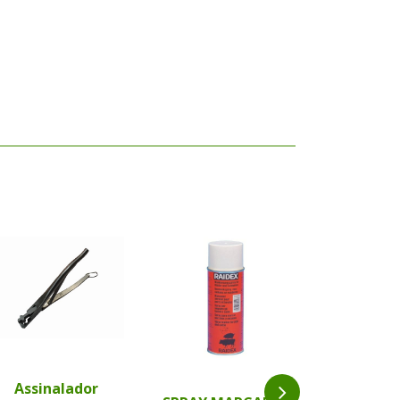
Assinalador
Bastão 