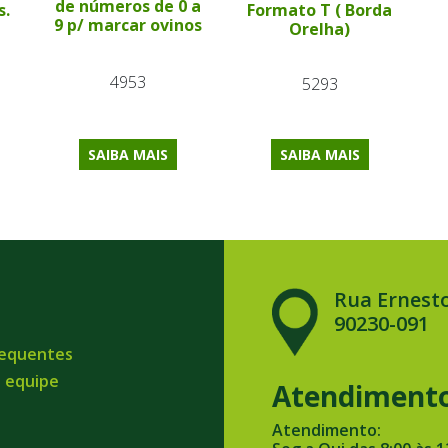
de números de 0 a
s.
Formato T ( Borda
9 p/ marcar ovinos
Orelha)
4953
5293
SAIBA MAIS
SAIBA MAIS
Rua Ernesto
90230-091
requentes
a equipe
Atendiment
Atendimento: