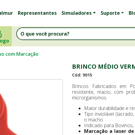
almur
Representantes
Simuladores
Suporte
Bl
logo
ho com Marcação
BRINCO MÉDIO VE
Cód: 9015
Brincos Fabricados em Po
resistente, macio, com pro
microrganismos.
Maior durabilidade e res
Tipo inviolável (lacra
o macho.
Indicado para Bovinos, 
Marcação a laser de