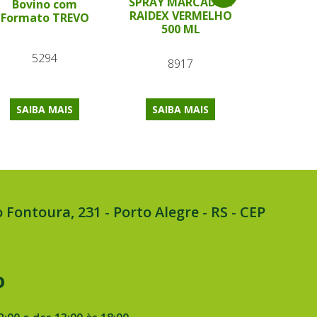
SPRAY MARCADOR
Bovino com
Verde 54 
RAIDEX VERMELHO
Formato TREVO
Wal
500 ML
5294
87
8917
SAIBA MAIS
SAIBA MAIS
SAIBA
 Fontoura, 231 - Porto Alegre - RS - CEP
o