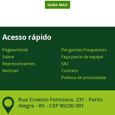
SAIBA MAIS
Acesso rápido
Página Inicial
Perguntas Frequentes
Sobre
Faça parte da equipe
Representantes
SAC
Notícias
Contato
Política de privacidade
Rua Ernesto Fontoura, 231 - Porto
Alegre - RS - CEP 90230-091