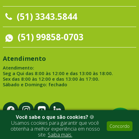
(51) 3343.5844
(51) 99858-0703
Atendimento
Atendimento:
Seg a Qui das 8:00 às 12:00 e das 13:00 às 18:00.
Sex das 8:00 às 12:00 e das 13:00 às 17:00.
Sábado e Domingo: fechado
Você sabe o que são cookies?
🍪
Usamos cookies para garantir que você
Concordo
obtenha a melhor experiência em nosso
Desenvolvido por Medialine
site.
Saiba mais.