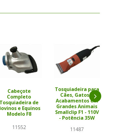
Tosquiadeira para
Tosquiad
Cabeçote
Cães, Gatos e
Cães, 
Completo
Acabamentos em
Acabame
Tosquiadeira de
Grandes Animais
Grandes
Bovinos e Equinos
Smallclip F1 - 110V
Smallclip
Modelo F8
- Potência 35W
- Potên
11552
11487
11