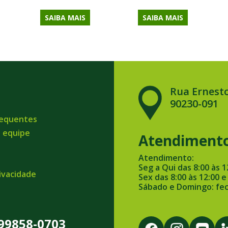
SAIBA MAIS
SAIBA MAIS
Rua Ernesto
90230-091
requentes
a equipe
Atendiment
Atendimento:
Seg a Qui das 8:00 às 1
rivacidade
Sex das 8:00 às 12:00 e
Sábado e Domingo: fe
 99858-0703