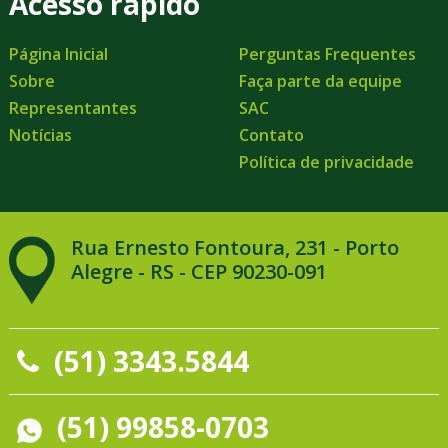
Acesso rápido
Página Inicial
Perguntas Frequentes
Sobre
Faça parte da equipe
Representantes
SAC
Notícias
Contato
Política de privacidade
Rua Ernesto Fontoura, 231 - Porto
Alegre - RS - CEP 90230-091
(51) 3343.5844
(51) 99858-0703