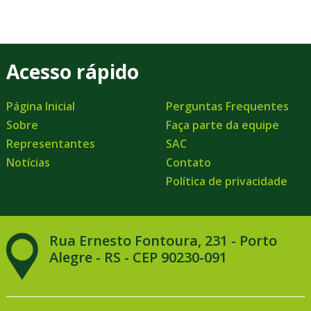
Acesso rápido
Página Inicial
Perguntas Frequentes
Sobre
Faça parte da equipe
Representantes
SAC
Notícias
Contato
Política de privacidade
Rua Ernesto Fontoura, 231 - Porto
Alegre - RS - CEP 90230-091