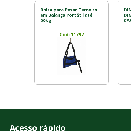
Bolsa para Pesar Terneiro
DI
em Balança Portátil até
DI
50kg
CA
Cód: 11797
Acesso rápido