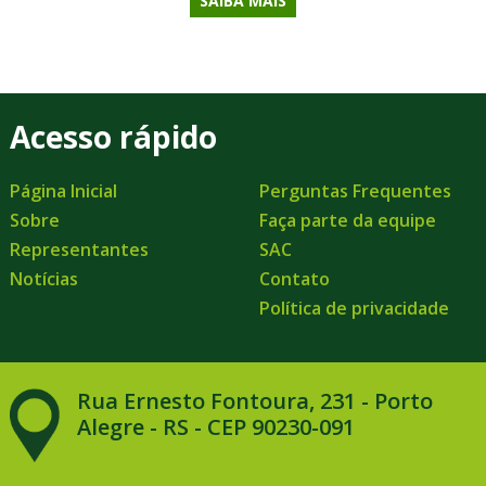
SAIBA MAIS
Acesso rápido
Página Inicial
Perguntas Frequentes
Sobre
Faça parte da equipe
Representantes
SAC
Notícias
Contato
Política de privacidade
Rua Ernesto Fontoura, 231 - Porto
Alegre - RS - CEP 90230-091