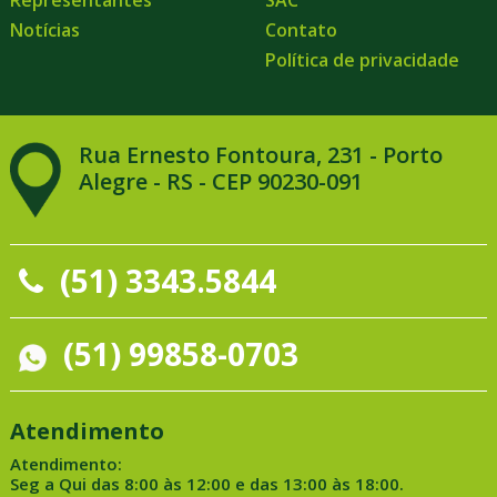
Representantes
SAC
Notícias
Contato
Política de privacidade
Rua Ernesto Fontoura, 231 - Porto
Alegre - RS - CEP 90230-091
(51) 3343.5844
(51) 99858-0703
Atendimento
Atendimento:
Seg a Qui das 8:00 às 12:00 e das 13:00 às 18:00.