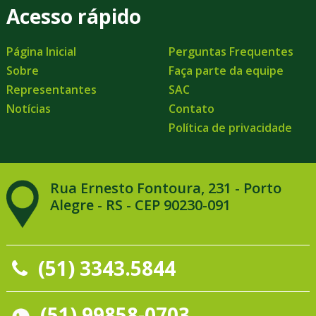
Acesso rápido
Página Inicial
Perguntas Frequentes
Sobre
Faça parte da equipe
Representantes
SAC
Notícias
Contato
Política de privacidade
Rua Ernesto Fontoura, 231 - Porto
Alegre - RS - CEP 90230-091
(51) 3343.5844
(51) 99858-0703