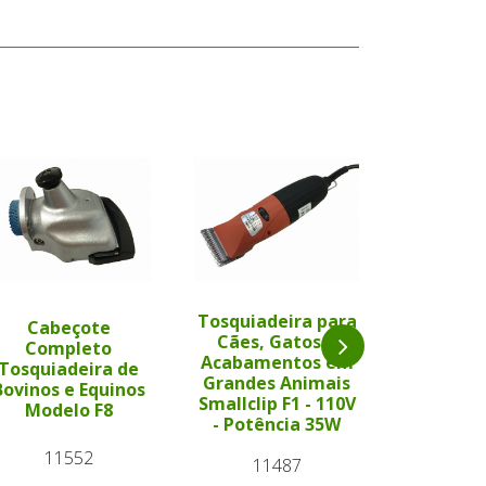
Tosquiadeira para
Tosquiad
Cabeçote
Cães, Gatos e
Cães, 
Completo
Acabamentos em
Acabame
Tosquiadeira de
Grandes Animais
Grandes
Bovinos e Equinos
Smallclip F1 - 110V
Smallclip
Modelo F8
- Potência 35W
- Potên
11552
11487
11