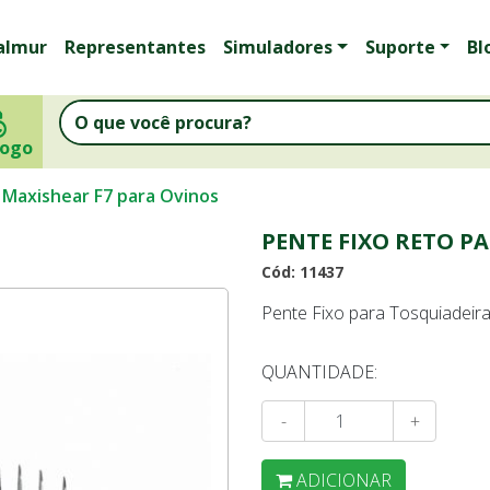
almur
Representantes
Simuladores
Suporte
Bl
logo
 Maxishear F7 para Ovinos
PENTE FIXO RETO P
Cód: 11437
Pente Fixo para Tosquiadeira
QUANTIDADE:
-
+
ADICIONAR