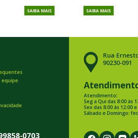
SAIBA MAIS
SAIBA MAIS
Rua Ernesto
90230-091
requentes
a equipe
Atendiment
Atendimento:
Seg a Qui das 8:00 às 1
rivacidade
Sex das 8:00 às 12:00 e
Sábado e Domingo: fe
 99858-0703