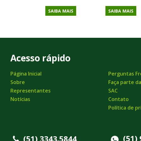
SAIBA MAIS
SAIBA MAIS
Acesso rápido
Página Inicial
Perguntas F
Sobre
Faça parte d
Representantes
SAC
Notícias
Contato
Política de p
(51)
(51) 3343.5844