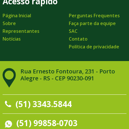
Acesso rápido
Página Inicial
Perguntas Frequentes
Sobre
Faça parte da equipe
Representantes
SAC
Notícias
Contato
Política de privacidade
Rua Ernesto Fontoura, 231 - Porto
Alegre - RS - CEP 90230-091
(51) 3343.5844
(51) 99858-0703