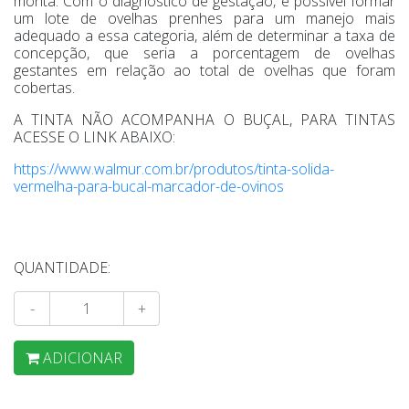
monta. Com o diagnóstico de gestação, é possível formar
um lote de ovelhas prenhes para um manejo mais
adequado a essa categoria, além de determinar a taxa de
concepção, que seria a porcentagem de ovelhas
gestantes em relação ao total de ovelhas que foram
cobertas.
A TINTA NÃO ACOMPANHA O BUÇAL, PARA TINTAS
ACESSE O LINK ABAIXO:
https://www.walmur.com.br/produtos/tinta-solida-
vermelha-para-bucal-marcador-de-ovinos
QUANTIDADE:
-
+
ADICIONAR