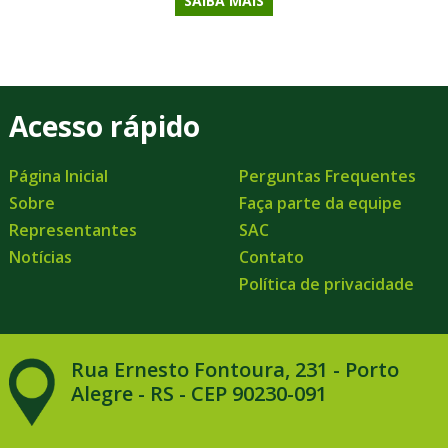
SAIBA MAIS
Acesso rápido
Página Inicial
Perguntas Frequentes
Sobre
Faça parte da equipe
Representantes
SAC
Notícias
Contato
Política de privacidade
Rua Ernesto Fontoura, 231 - Porto
Alegre - RS - CEP 90230-091