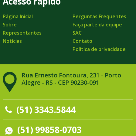
Acesso rápido
Página Inicial
Perguntas Frequentes
Sobre
Faça parte da equipe
Representantes
SAC
Notícias
Contato
Política de privacidade
Rua Ernesto Fontoura, 231 - Porto
Alegre - RS - CEP 90230-091
(51) 3343.5844
(51) 99858-0703