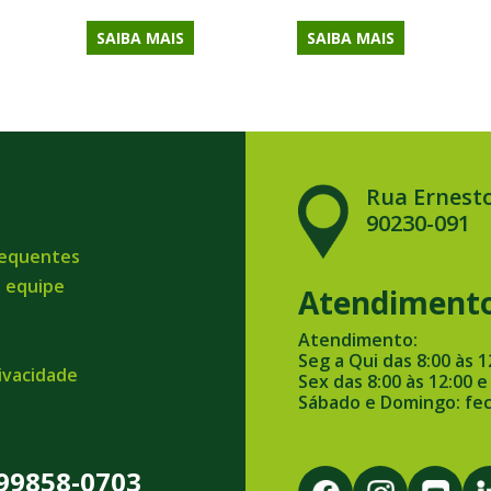
SAIBA MAIS
SAIBA MAIS
Rua Ernesto
90230-091
requentes
a equipe
Atendiment
Atendimento:
Seg a Qui das 8:00 às 1
rivacidade
Sex das 8:00 às 12:00 e
Sábado e Domingo: fe
 99858-0703