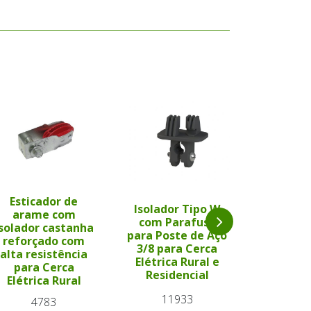
Isolad
Esticador de
para
Isolador Tipo W
arame com
incorpor
com Parafuso
isolador castanha
mour
para Poste de Aço
reforçado com
madeir
3/8 para Cerca
alta resistência
Cerca E
Elétrica Rural e
para Cerca
Ru
Residencial
Elétrica Rural
15
11933
4783