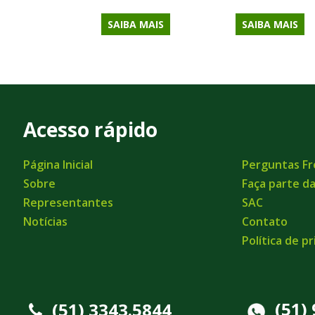
SAIBA MAIS
SAIBA MAIS
Acesso rápido
Página Inicial
Perguntas F
Sobre
Faça parte d
Representantes
SAC
Notícias
Contato
Política de p
(51)
(51) 3343.5844