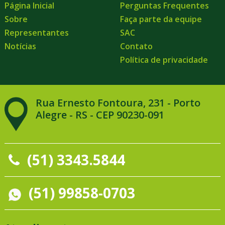
Página Inicial
Perguntas Frequentes
Sobre
Faça parte da equipe
Representantes
SAC
Notícias
Contato
Política de privacidade
Rua Ernesto Fontoura, 231 - Porto
Alegre - RS - CEP 90230-091
(51) 3343.5844
(51) 99858-0703