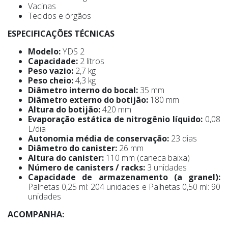
Vacinas
Tecidos e órgãos
ESPECIFICAÇÕES TÉCNICAS
Modelo:
YDS 2
Capacidade:
2 litros
Peso vazio:
2,7 kg
Peso cheio:
4,3 kg
Diâmetro interno do bocal:
35 mm
Diâmetro externo do botijão:
180 mm
Altura do botijão:
420 mm
Evaporação estática de nitrogênio líquido:
0,08
L/dia
Autonomia média de conservação:
23 dias
Diâmetro do canister:
26 mm
Altura do canister:
110 mm (caneca baixa)
Número de canisters / racks:
3 unidades
Capacidade de armazenamento (a granel):
Palhetas 0,25 ml: 204 unidades e Palhetas 0,50 ml: 90
unidades
ACOMPANHA: