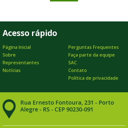
Acesso rápido
Página Inicial
Perguntas Frequentes
Sobre
Faça parte da equipe
Representantes
SAC
Notícias
Contato
Política de privacidade
Rua Ernesto Fontoura, 231 - Porto
Alegre - RS - CEP 90230-091