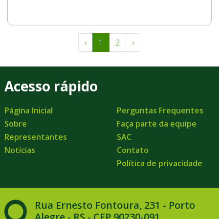
‹
1
2
›
Acesso rápido
Página Inicial
Perguntas Frequentes
Sobre
Faça parte da equipe
Representantes
SAC
Notícias
Contato
Política de privacidade
Rua Ernesto Fontoura, 231 - Porto
Alegre - RS - CEP 90230-091