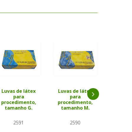
Luvas de látex
Luvas de látex
para
para
Catgut
procedimento,
procedimento,
Simple
tamanho G.
tamanho M.
69
2591
2590