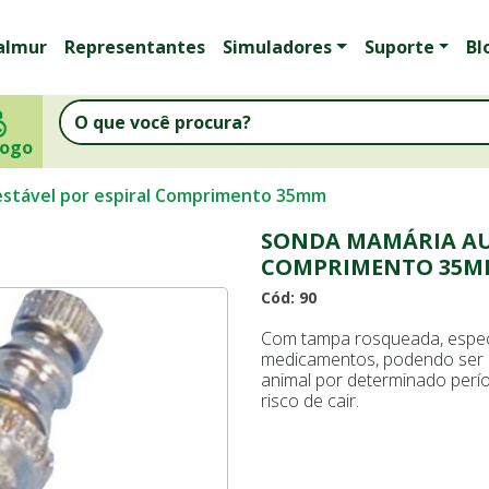
almur
Representantes
Simuladores
Suporte
Bl
logo
stável por espiral Comprimento 35mm
SONDA MAMÁRIA AU
COMPRIMENTO 35
Cód: 90
Com tampa rosqueada, especi
medicamentos, podendo ser 
animal por determinado perí
risco de cair.