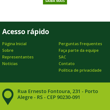
SAIBA MAIS
Acesso rápido
Página Inicial
Perguntas Frequentes
Sobre
Faça parte da equipe
Representantes
SAC
Notícias
Contato
Política de privacidade
Rua Ernesto Fontoura, 231 - Porto
Alegre - RS - CEP 90230-091