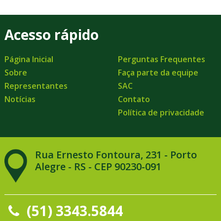
Acesso rápido
Página Inicial
Perguntas Frequentes
Sobre
Faça parte da equipe
Representantes
SAC
Notícias
Contato
Política de privacidade
Rua Ernesto Fontoura, 231 - Porto
Alegre - RS - CEP 90230-091
(51) 3343.5844