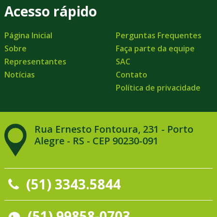
Acesso rápido
Página Inicial
Perguntas Frequentes
Sobre
Faça parte da equipe
Representantes
SAC
Notícias
Contato
Política de privacidade
Rua Ernesto Fontoura, 231 - Porto
Alegre - RS - CEP 90230-091
(51) 3343.5844
(51) 99858-0703