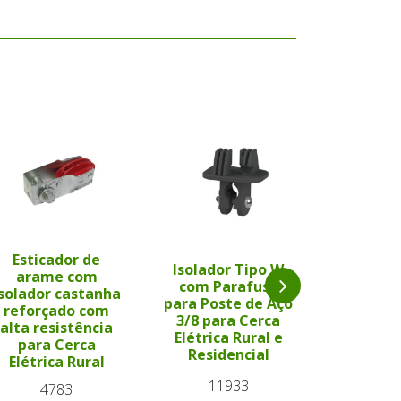
Isolad
Esticador de
para
Isolador Tipo W
arame com
incorpor
com Parafuso
isolador castanha
mour
para Poste de Aço
reforçado com
madeir
3/8 para Cerca
alta resistência
Cerca E
Elétrica Rural e
para Cerca
Ru
Residencial
Elétrica Rural
15
11933
4783