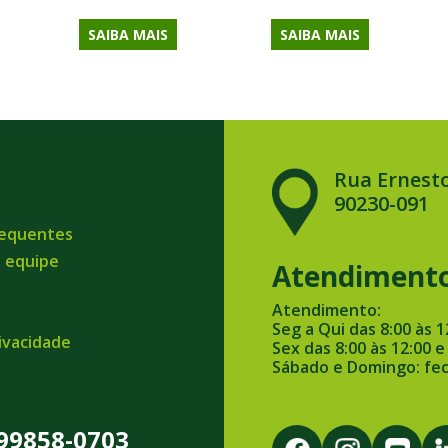
SAIBA MAIS
SAIBA MAIS
Rua Ernesto
90230-091
requentes
a equipe
Atendiment
Atendimento:
Seg a Qui das 8:00 às 1
rivacidade
Sex das 8:00 às 12:00 e
Sábado e Domingo: fe
 99858-0703