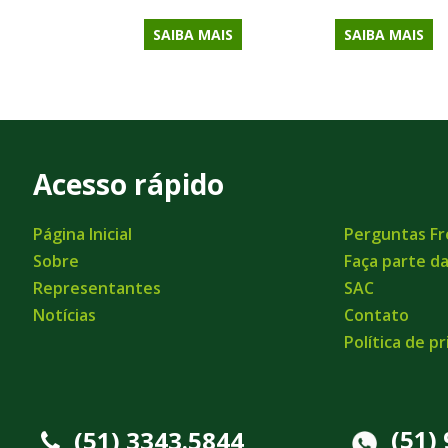
SAIBA MAIS
SAIBA MAIS
Acesso rápido
Página Inicial
Perguntas F
Sobre
Faça parte d
Representantes
SAC
Notícias
Contato
Política de p
(51)
(51) 3343.5844