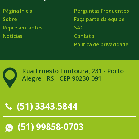
Página Inicial
Perguntas Frequentes
Sobre
Faça parte da equipe
Representantes
SAC
Notícias
Contato
Política de privacidade
Rua Ernesto Fontoura, 231 - Porto
Alegre - RS - CEP 90230-091
(51) 3343.5844
(51) 99858-0703