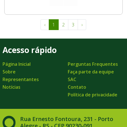
‹
1
2
3
›
Acesso rápido
Página Inicial
Perguntas Frequentes
Sobre
Faça parte da equipe
Representantes
SAC
Notícias
Contato
Política de privacidade
Rua Ernesto Fontoura, 231 - Porto
Alegre - RS - CEP 90230-091