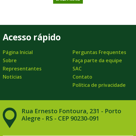
Acesso rápido
Página Inicial
Perguntas Frequentes
Sobre
Faça parte da equipe
Representantes
SAC
Notícias
Contato
Política de privacidade
Rua Ernesto Fontoura, 231 - Porto
Alegre - RS - CEP 90230-091