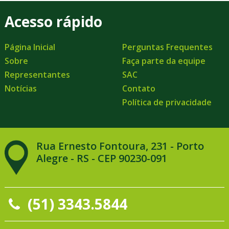
Acesso rápido
Página Inicial
Perguntas Frequentes
Sobre
Faça parte da equipe
Representantes
SAC
Notícias
Contato
Política de privacidade
Rua Ernesto Fontoura, 231 - Porto
Alegre - RS - CEP 90230-091
(51) 3343.5844