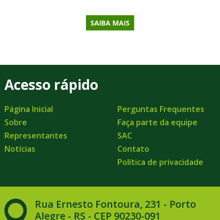
SAIBA MAIS
Acesso rápido
Página Inicial
Perguntas Frequentes
Sobre
Faça parte da equipe
Representantes
SAC
Notícias
Contato
Política de privacidade
Rua Ernesto Fontoura, 231 - Porto
Alegre - RS - CEP 90230-091