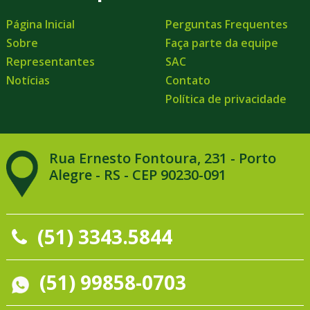
Página Inicial
Perguntas Frequentes
Sobre
Faça parte da equipe
Representantes
SAC
Notícias
Contato
Política de privacidade
Rua Ernesto Fontoura, 231 - Porto
Alegre - RS - CEP 90230-091
(51) 3343.5844
(51) 99858-0703