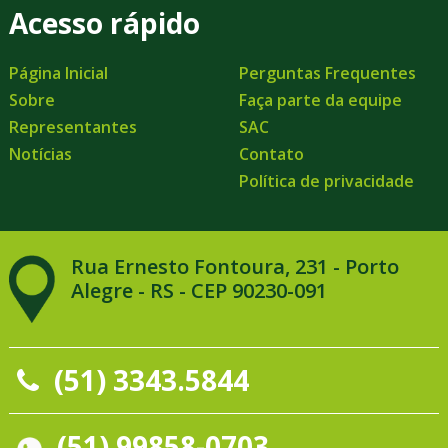
Acesso rápido
Página Inicial
Perguntas Frequentes
Sobre
Faça parte da equipe
Representantes
SAC
Notícias
Contato
Política de privacidade
Rua Ernesto Fontoura, 231 - Porto
Alegre - RS - CEP 90230-091
(51) 3343.5844
(51) 99858-0703