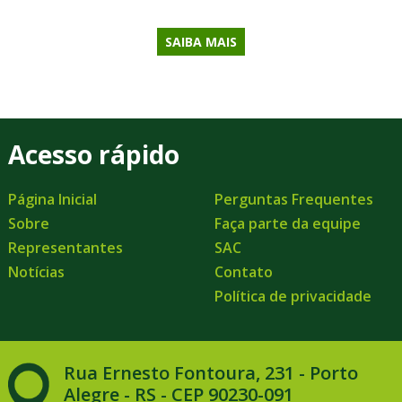
SAIBA MAIS
Acesso rápido
Página Inicial
Perguntas Frequentes
Sobre
Faça parte da equipe
Representantes
SAC
Notícias
Contato
Política de privacidade
Rua Ernesto Fontoura, 231 - Porto
Alegre - RS - CEP 90230-091