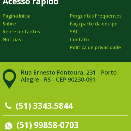
Acesso rápido
Página Inicial
Perguntas Frequentes
Sobre
Faça parte da equipe
Representantes
SAC
Notícias
Contato
Política de privacidade
Rua Ernesto Fontoura, 231 - Porto
Alegre - RS - CEP 90230-091
(51) 3343.5844
(51) 99858-0703