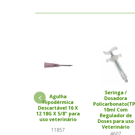
Seringa /
Agulha
Dosadora
Hipodérmica
Policarbonato(T
Descartável 16 X
10ml Com
12 18G X 5/8" para
Regulador de
uso veterinário
Doses para uso
Veterinário
11857
4607