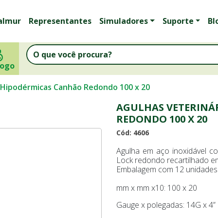
almur
Representantes
Simuladores
Suporte
Bl
logo
s Hipodérmicas Canhão Redondo 100 x 20
AGULHAS VETERINÁ
REDONDO 100 X 20
Cód: 4606
Agulha em aço inoxidável co
Lock redondo recartilhado e
Embalagem com 12 unidades
mm x mm x10: 100 x 20
Gauge x polegadas: 14G x 4”