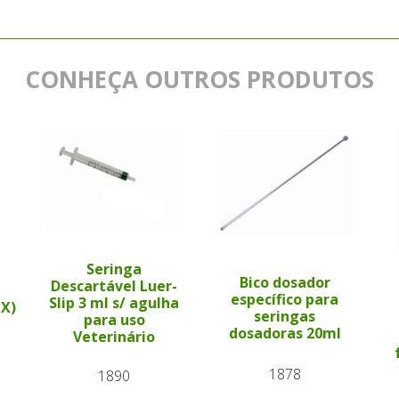
CONHEÇA OUTROS PRODUTOS
Seringa
Bico dosador
Descartável Luer-
específico para
Slip 3 ml s/ agulha
PX)
seringas
para uso
dosadoras 20ml
Veterinário
1878
1890