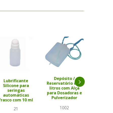
Depósito /
Lubrificante
Depós
Reservatório de 2
Silicone para
Reservat
litros com Alça
seringas
litros 
para Dosadoras e
automáticas
para Dos
Pulverizador
frasco com 10 ml
Pulver
1002
21
3