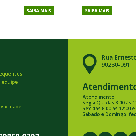
SAIBA MAIS
SAIBA MAIS
Rua Ernesto
90230-091
requentes
a equipe
Atendiment
Atendimento:
Seg a Qui das 8:00 às 1
rivacidade
Sex das 8:00 às 12:00 e
Sábado e Domingo: fe