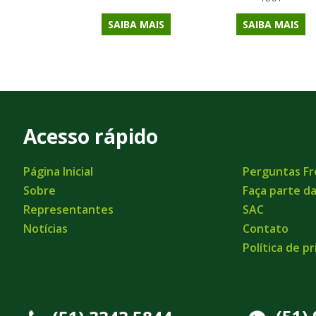
SAIBA MAIS
SAIBA MAIS
Acesso rápido
Página Inicial
Perguntas F
Sobre
Faça parte d
Representantes
SAC
Notícias
Contato
Política de p