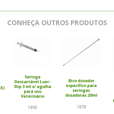
CONHEÇA OUTROS PRODUTOS
Seringa
Bico dosador
Descartável Luer-
específico para
Slip 3 ml s/ agulha
PX)
seringas
para uso
dosadoras 20ml
Veterinário
1878
1890