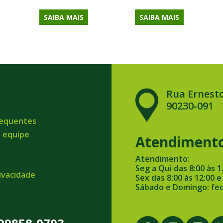
SAIBA MAIS
SAIBA MAIS
Rua Ernesto
90230-091
requentes
a equipe
Atendiment
Atendimento:
Seg a Qui das 8:00 às 1
rivacidade
Sex das 8:00 às 12:00 e
Sábado e Domingo: fe