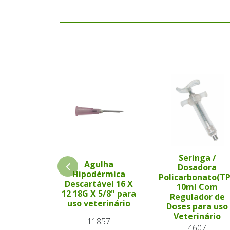
Seringa /
Agulha
Dosadora
Hipodérmica
Policarbonato(T
Descartável 16 X
10ml Com
12 18G X 5/8" para
Regulador de
uso veterinário
Doses para uso
Veterinário
11857
4607