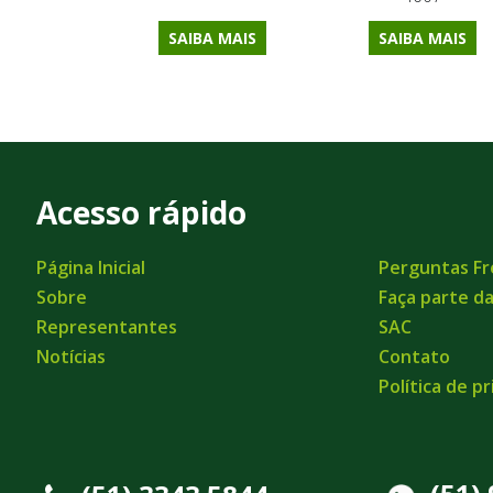
SAIBA MAIS
SAIBA MAIS
Acesso rápido
Página Inicial
Perguntas F
Sobre
Faça parte d
Representantes
SAC
Notícias
Contato
Política de p