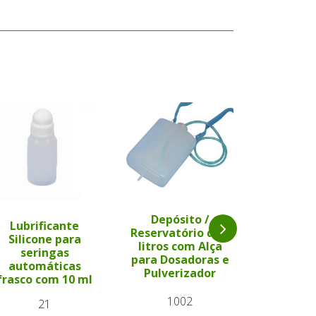
Depósito /
Lubrificante
Depós
Reservatório de 2
Silicone para
Reservat
litros com Alça
seringas
litros 
para Dosadoras e
automáticas
para Dos
Pulverizador
frasco com 10 ml
Pulver
1002
21
3