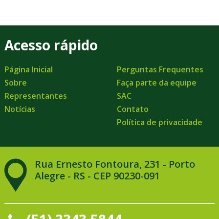
Acesso rápido
Página Inicial
Perguntas Frequentes
Sobre
Faça parte da equipe
Representantes
SAC
Notícias
Contato
Política de privacidade
Rua Ernesto Fontoura, 231 - Porto
Alegre - RS - CEP 90230-091