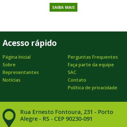
SAIBA MAIS
Acesso rápido
Página Inicial
Perguntas Frequentes
Sobre
Faça parte da equipe
Representantes
SAC
Notícias
Contato
Política de privacidade
Rua Ernesto Fontoura, 231 - Porto
Alegre - RS - CEP 90230-091