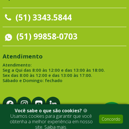
(51) 3343.5844
(51) 99858-0703
Atendimento
Atendimento:
Seg a Qui das 8:00 às 12:00 e das 13:00 às 18:00.
Sex das 8:00 às 12:00 e das 13:00 às 17:00.
Sábado e Domingo: fechado
Você sabe o que são cookies?
🍪
Usamos cookies para garantir que você
Concordo
obtenha a melhor experiência em nosso
Desenvolvido por Medialine
site.
Saiba mais.