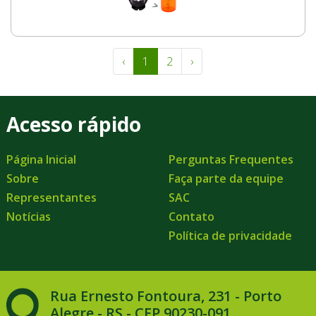
‹
1
2
›
Acesso rápido
Página Inicial
Perguntas Frequentes
Sobre
Faça parte da equipe
Representantes
SAC
Notícias
Contato
Política de privacidade
Rua Ernesto Fontoura, 231 - Porto
Alegre - RS - CEP 90230-091